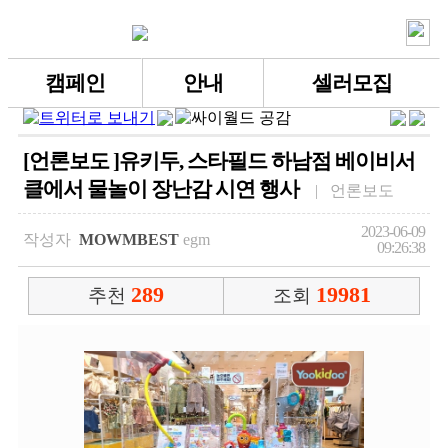
캠페인
안내
셀러모집
[언론보도 ]유키두, 스타필드 하남점 베이비서
클에서 물놀이 장난감 시연 행사
| 언론보도
2023-06-09
작성자
MOWMBEST
egm
09:26:38
289
19981
추천
조회