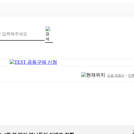
모움 체험단
>
언