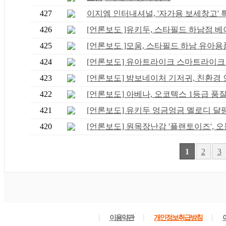
427
이지엠 인터내셔널, '자가용 보세창고' 특.
426
[언론보도 ]유키두, 스타필드 하남점 베이.
425
[언론보도 ]모움, 스타필드 하남 유아용품 
424
[언론보도] 유아트라이크 스마트라이크 ST
423
[언론보도] 밤보네이처 기저귀, 친환경 인.
422
[언론보도] 아베나, 오코텍스 1등급 품질 .
421
[언론보도] 유키두 엉금엉금 멜로디 달팽이
420
[언론보도] 원목장난감 '플랜토이즈', 오늘
1
2
3
ㅣ
ㅣ
ㅣ
이용약관
개인정보취급방침