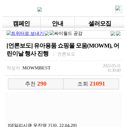
캠페인
안내
셀러모집
[언론보도] 유아용품 쇼핑몰 모움(MOWM), 어
린이날 행사 진행
| 언론보도
2022-05-11
작성자
MOWMBEST
11:30:40
290
21091
추천
조회
[데일리시큐 우진영 기자. 22.04.29]