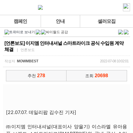
캠페인
안내
셀러모집
[언론보도] 이지엠 인터내셔널 스마트라이크 공식 수입원 계약
체결
| 언론보도
작성자
MOWMBEST
2022-07-08 10:02:01
278
20698
추천
조회
[22.07.07. 데일리팝 김수진 기자]
㈜이지엠 인터내셔널(대표이사 양을기) 이스라엘 유아용