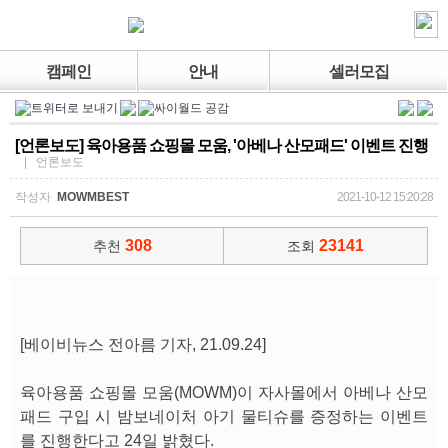
캠페인
안내
셀러모집
[언론보도] 육아용품 쇼핑몰 모움, '아베나 산모패드' 이벤트 진행
| 언론보도
작성자
MOWMBEST
2021-10-12 15:20:28
308
23141
추천
조회
[베이비뉴스 전아름 기자, 21.09.24]
육아용품 쇼핑몰 모움(MOWM)이 자사몰에서 아베나 산모
패드 구입 시 밤보네이처 아기 물티슈를 증정하는 이벤트
를 진행한다고 24일 밝혔다.