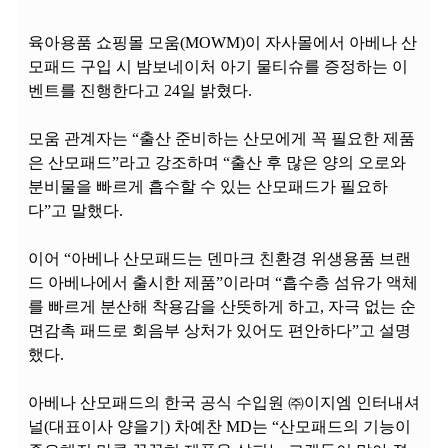
육아용품 쇼핑몰 모움(MOWM)이 자사몰에서 아베나 산
모패드 구입 시 밤보네이처 아기 물티슈를 증정하는 이
벤트를 진행한다고 24일 밝혔다.
모움 관계자는 “출산 준비하는 산모에게 꼭 필요한 제품
은 산모패드”라고 강조하며 “출산 후 많은 양의 오로와
분비물을 빠르게 흡수할 수 있는 산모패드가 필요하
다”고 말했다.
이어 “아베나 산모패드는 덴마크 친환경 위생용품 브랜
드 아베나에서 출시한 제품”이라며 “흡수층 섬유가 액체
를 빠르게 분산해 착용감을 산뜻하게 하고, 자극 없는 순
면감촉 패드로 회음부 상처가 있어도 편안하다”고 설명
했다.
아베나 산모패드의 한국 공식 수입원 ㈜이지엠 인터내셔
널(대표이사 양을기) 차예찬 MD는 “산모패드의 기능이