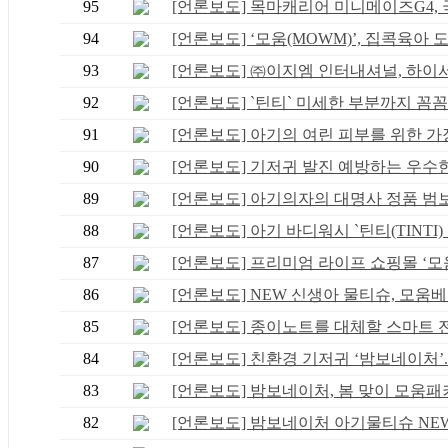
95
[언론보도] 목마캐리어 미니메이즈G4, 국
94
[언론보도] ‘모움(MOWM)’, 집콕육아 도와
93
[언론보도] ㈜이지엠 인터내셔널, 하이서울
92
[언론보도] `틴티` 미세한 부분까지 꼼꼼하
91
[언론보도] 아기의 여린 피부를 위한 가장 
90
[언론보도] 기저귀 발진 예방하는 우수한 .
89
[언론보도] 아기의자의 대명사 정품 범보의
88
[언론보도] 아기 바디워시 `틴티(TINTI) 버
87
[언론보도] 프리미엄 라이프 쇼핑몰 ‘모움.
86
[언론보도] NEW 신생아 물티슈, 모움베스
85
[언론보도] 종이노트를 대체할 스마트 전자
84
[언론보도] 친환경 기저귀 ‘밤보네이처’..
83
[언론보도] 밤보네이처, 봄 맞이 모움패키.
82
[언론보도] 밤보네이처 아기물티슈 NEW 