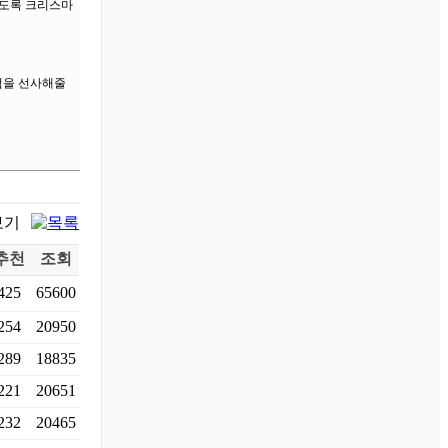
있도록 크리스마
험을 선사해줄
추천
조회
425
65600
254
20950
289
18835
221
20651
232
20465