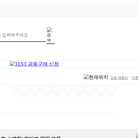
모움 체험단
>
언