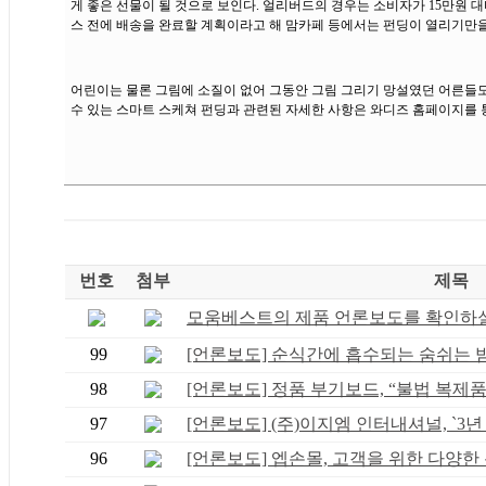
게 좋은 선물이 될 것으로 보인다. 얼리버드의 경우는 소비자가 15만원 
스 전에 배송을 완료할 계획이라고 해 맘카페 등에서는 펀딩이 열리기만
어린이는 물론 그림에 소질이 없어 그동안 그림 그리기 망설였던 어른들도
수 있는 스마트 스케쳐 펀딩과 관련된 자세한 사항은 와디즈 홈페이지를 
번호
첨부
제목
모움베스트의 제품 언론보도를 확인하실 
99
[언론보도] 순식간에 흡수되는 숨쉬는 밤 .
98
[언론보도] 정품 부기보드, “불법 복제품 .
97
[언론보도] (주)이지엠 인터내셔널, `3년 .
96
[언론보도] 엡손몰, 고객을 위한 다양한 봄