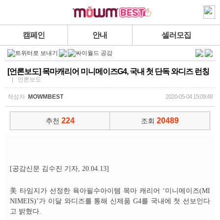
캠페인
안내
셀러모집
[언론보도] 목마캐리어 미니메이즈G4, 국내 첫 단독 와디즈 런칭
| 언론보도
작성자
MOWMBEST
2020-05-04 15:09:48
224
20489
추천
조회
[공감신문 김수진 기자, 20.04.13]
美 타임지가 선정한 육아필수아이템 목마 캐리어 ‘미니메이즈(MI
NIMEIS)’가 이달 와디즈를 통해 신제품 G4를 국내에 첫 선보인다
고 밝혔다.