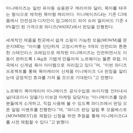
미니메이즈는 일반 유아동 승용완구 캐리어와 달리, 목마를 태우
는 형식으로 제작된 목마형 캐리어다. 미니메이즈G4는 기존 G3제
품에서 안전성과 디자인이 업그레이드 되어 슈퍼 얼리버드 기준 4
0%할인 된 가격으로 와디즈(WADIZ)에서 펀딩을 진행한다.
세계적인 제품을 한곳에서 쉽게 쇼핑이 가능한 모움(MOWM)몰 문
은지MD는 “아이를 단단하게 고정시켜주는 9개의 안전띠와 튼튼
한 스테인리스 프레임으로 제작된 미니메이즈는 안전하면서도 이
동이 편하도록 1.4kg로 가볍게 만들어져 노르웨이는 물론 유럽, 미
국에서 신개념 육아 아이템으로 자리잡고 있다.”며, “이번 와디즈
프로젝트를 통해 목마캐리어 신제품 미니메이즈 G4 런칭을 알리
는데 긍정적인 효과를 가져 올 것으로 기대된다.”고 전했다.
노르웨이 목마캐리어 미니메이즈 공식수입원 ㈜이지엠 인터내셔
널(대표이사 양을기) 이보경 마케팅 담당자는 “미니메이즈를 많은
분들에게 소개하고, 직접 사용해 볼 수 있도록 와디즈에서 펀딩 오
픈 알림 이벤트를 진행한다.”며, “와디즈 펀딩 알림 후 모움베스트
(MOWMBEST)로 체험단 신청을 하면 추첨을 통해 미니메이즈G4
를 사전 체험할 수 있다.”고 밝혔다.