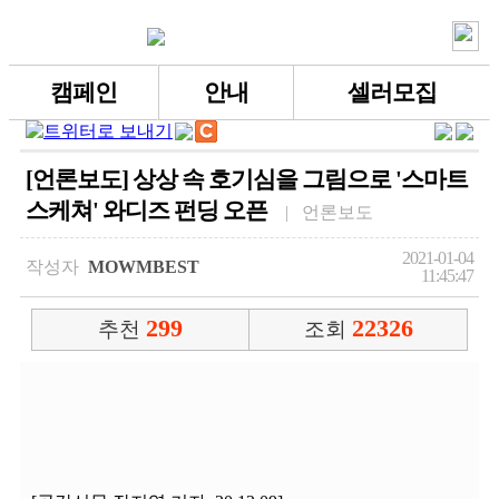
캠페인
안내
셀러모집
[언론보도] 상상 속 호기심을 그림으로 '스마트
스케쳐' 와디즈 펀딩 오픈
| 언론보도
2021-01-04
작성자
MOWMBEST
11:45:47
299
22326
추천
조회