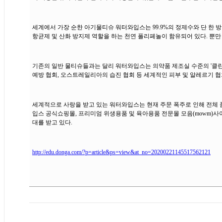
세계에서 가장 순한 아기물티슈 워터와입스는 99.9%의 정제수와 단 한 
항균제 및 산화 방지제 역할을 하는 천연 폴리페놀이 함유되어 있다. 뿐
기존의 일반 물티슈들과는 달리 워터와입스는 의약품 제조실 수준의 '클린룸
예방 협회, 오스트레일리아의 습진 협회 등 세계적인 피부 및 알레르기 
세계적으로 사랑을 받고 있는 워터와입스는 현재 주문 폭주로 인해 전체 품
입스 공식쇼핑몰, 프리미엄 위생용품 및 육아용품 전문몰 모음(mowm)
대를 받고 있다.
http://edu.donga.com/?p=article&ps=view&at_no=20200221145517562121