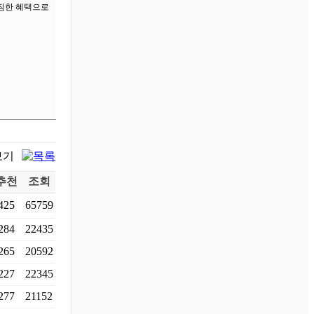
푸짐한 혜택으로
추천
조회
425
65759
284
22435
265
20592
227
22345
277
21152