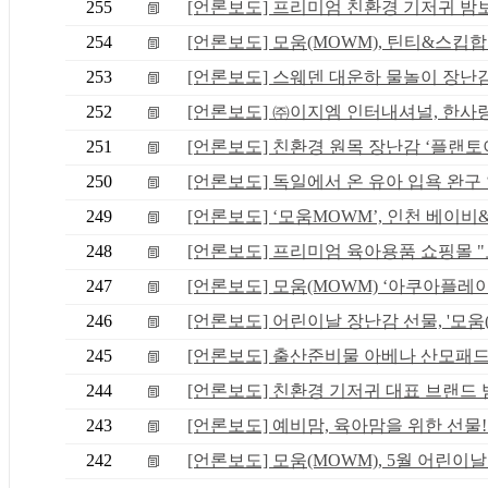
255
[언론보도] 프리미엄 친환경 기저귀 밤보네
254
[언론보도] 모움(MOWM), 틴티&스킵합 
253
[언론보도] 스웨덴 대운하 물놀이 장난감 '
252
[언론보도] ㈜이지엠 인터내셔널, 한사랑장
251
[언론보도] 친환경 원목 장난감 ‘플랜토이.
250
[언론보도] 독일에서 온 유아 입욕 완구 ‘.
249
[언론보도] ‘모움MOWM’, 인천 베이비&키
248
[언론보도] 프리미엄 육아용품 쇼핑몰 "모
247
[언론보도] 모움(MOWM) ‘아쿠아플레이’, 
246
[언론보도] 어린이날 장난감 선물, '모움(M
245
[언론보도] 출산준비물 아베나 산모패드, .
244
[언론보도] 친환경 기저귀 대표 브랜드 밤.
243
[언론보도] 예비맘, 육아맘을 위한 선물! .
242
[언론보도] 모움(MOWM), 5월 어린이날 