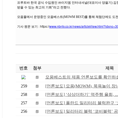
프루트바 한국 공식 수입원인 ㈜이지엠 인터내셔널(대표이사 양을기) 김정
받을 수 있는 최고의 기회”라고 전했다.
모움몰에서 운영중인 모움베스트(MOWM BEST)를 통해 체험단에도 도전
https://
www.nbntv.co.kr/news/articleView.html?idxno=
기사 원문 보기 :
번호
첨부
제목
모움베스트의 제품 언론보도를 확인하실 
259
[언론보도] 모움(MOWM), 목욕놀이 장난감
258
[언론보도] ‘상상더하기’ 역주행 율희, ...
257
[언론보도] 폴란드 밀리터리 블럭완구 ‘코.
256
[언론보도] 밀리터리 블럭 ‘코비블럭’ 공.