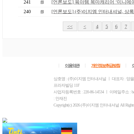
241
[언론보도] 육아템 목마캐리어 ‘미니메이.
240
[언론보도] (주)이지엠 인터내셔널, 상록보
<<
<
4
5
6
7
ㅣ
ㅣ
ㅣ
이용약관
개인정보취급방침
상호명 : (주)이지엠 인터내셔널 ㅣ 대표자 : 양을
프라자빌딩 11F
사업자등록번호 : 220-86-14534 ㅣ 이메일주소 : b
: 안재진
Copyright(c) 2026 (주)이지엠 인터내셔널 All Rights R