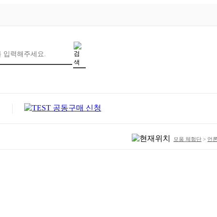
모움 체험단
>
언