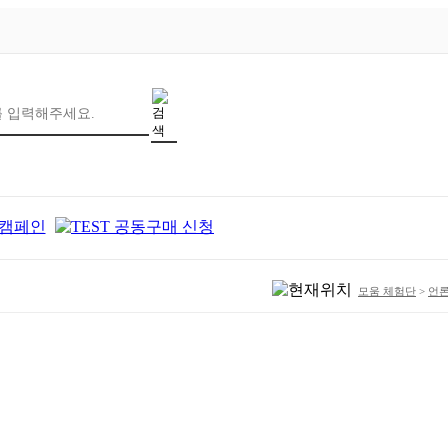
모움 체험단
>
언