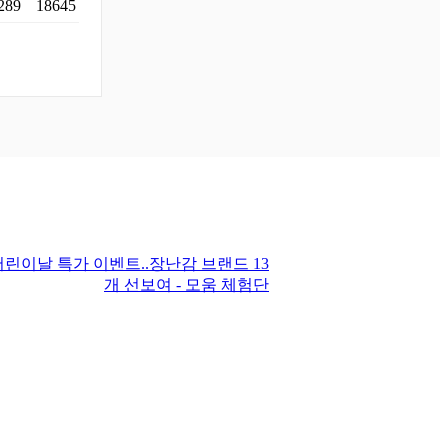
289
18645