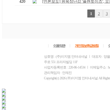
420
[언론보도] 원목장난감 '플랜토이즈', 오늘
1
2
3
ㅣ
ㅣ
ㅣ
이용약관
개인정보취급방침
상호명 : (주)이지엠 인터내셔널 ㅣ 대표자 : 양
주로 551 프라자빌딩 11F
사업자등록번호 : 220-86-14534 ㅣ 이메일주소 : bam
관리책임자 : 안재진
Copyright(c) 2026 (주)이지엠 인터내셔널 All Rights R