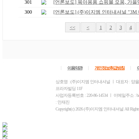
301
[언론보도] 육아용품 쇼핑몰 모움, 가을맞.
300
[언론보도] (주)이지엠 인터내셔널 "3M 니
<<
<
1
2
3
4
ㅣ
ㅣ
ㅣ
이용약관
개인정보취급방침
상호명 : (주)이지엠 인터내셔널 ㅣ 대표자 : 양을
프라자빌딩 11F
사업자등록번호 : 220-86-14534 ㅣ 이메일주소 : b
: 안재진
Copyright(c) 2026 (주)이지엠 인터내셔널 All Rights R