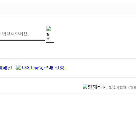
모움 체험단
>
언