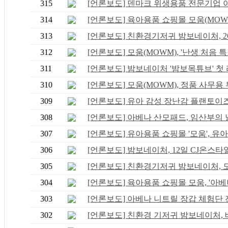
315
[언론보도] 덴마크 위생용품 전문기업 아베
314
[언론보도] 육아용품 쇼핑몰 모움(MOWM),
313
[언론보도] 친환경기저귀 밤보네이처, 26일
312
[언론보도] 모움(MOWM), '난생 처음 특집'
311
[언론보도] 밤보네이처 '밤보목튜브' 첫 라
310
[언론보도] 모움(MOWM), 정품 사무용 부
309
[언론보도] 유아 감성 장난감 플랜토이즈·.
308
[언론보도] 아베나 산모패드, 임산부의 날 
307
[언론보도] 유아용품 쇼핑몰 '모움', 유아 .
306
[언론보도] 밤보네이처, 12일 CJ온스타일
305
[언론보도] 친환경기저귀 밤보네이처, 모움
304
[언론보도] 육아용품 쇼핑몰 모움, '아베나
303
[언론보도] 아베나 니트릴 장갑 체험단 진.
302
[언론보도] 친환경 기저귀 밤보네이처, 베.