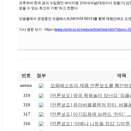
프루트바 한국 공식 수입원인 ㈜이지엠 인터내셔널(대표이사 양을기) 김정
받을 수 있는 최고의 기회”라고 전했다.
모움몰에서 운영중인 모움베스트(MOWM BEST)를 통해 체험단에도 도전
https://
www.nbntv.co.kr/news/articleView.html?idxno=
기사 원문 보기 :
번호
첨부
제목
모움베스트의 제품 언론보도를 확인하실 
319
[언론보도] 영국 목욕놀이 장난감 ‘짐플리.
318
[언론보도] 유아버블클렌저 틴티, 버블폼&
317
[언론보도] 아기입욕제 브랜드 ‘틴티’, ...
316
[언론보도] ‘아베나 니트릴 장갑’ G마켓,.