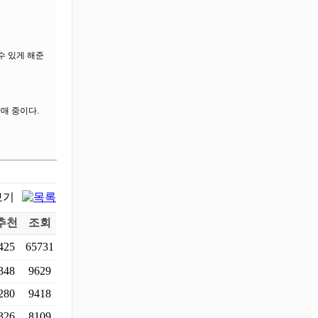
수 있게 해준
매 중이다.
추천
조회
425
65731
348
9629
280
9418
326
8109