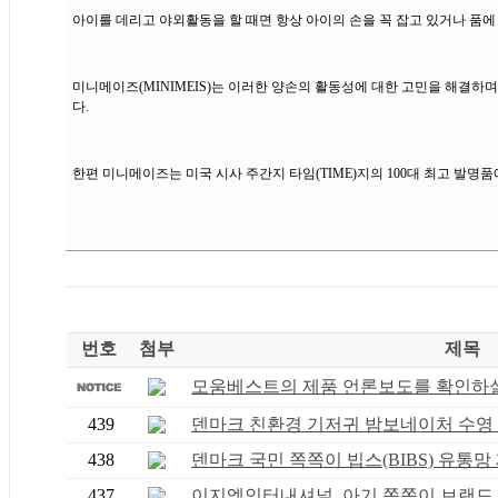
아이를 데리고 야외활동을 할 때면 항상 아이의 손을 꼭 잡고 있거나 품에
미니메이즈(MINIMEIS)는 이러한 양손의 활동성에 대한 고민을 해결하
다.
한편 미니메이즈는 미국 시사 주간지 타임(TIME)지의 100대 최고 발
번호
첨부
제목
모움베스트의 제품 언론보도를 확인하실 
439
덴마크 친환경 기저귀 밤보네이처 수영 기
438
덴마크 국민 쪽쪽이 빕스(BIBS) 유통망 재
437
이지엠인터내셔널, 아기 쪽쪽이 브랜드 덴