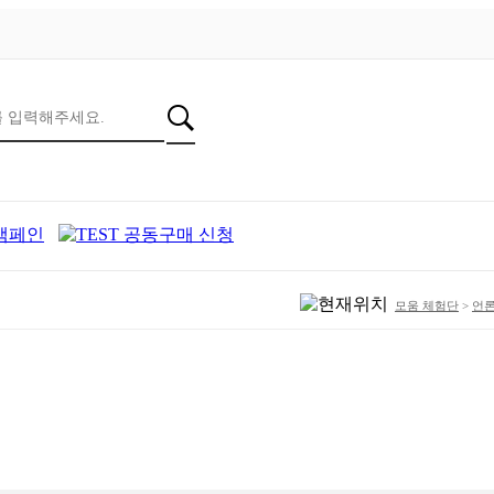
모움 체험단
>
언