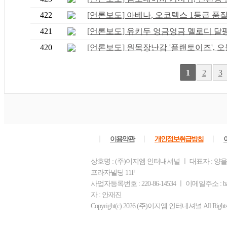
422
[언론보도] 아베나, 오코텍스 1등급 품질 .
421
[언론보도] 유키두 엉금엉금 멜로디 달팽이
420
[언론보도] 원목장난감 '플랜토이즈', 오늘
1
2
3
ㅣ
ㅣ
ㅣ
이용약관
개인정보취급방침
상호명 : (주)이지엠 인터내셔널 ㅣ 대표자 : 양을
프라자빌딩 11F
사업자등록번호 : 220-86-14534 ㅣ 이메일주소 : b
자 : 안재진
Copyright(c) 2026 (주)이지엠 인터내셔널 All Rights R