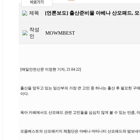
제목
[언론보도] 출산준비물 아베나 산모패드,
작성
MOWMBEST
인
[매일안전신문 이정현 기자, 21.04.22]
출산을 앞두고 있는 임산부의 가장 큰 고민 중 하나는 출산 후 필요한 구
이다.
육아 카페에서도 산모패드 관련 고민들을 심심치 않게 볼 수 있는 만큼,
모움베스트의 산모패키지 체험단은 아베나 머터니티 산모패드와 밤보네이처