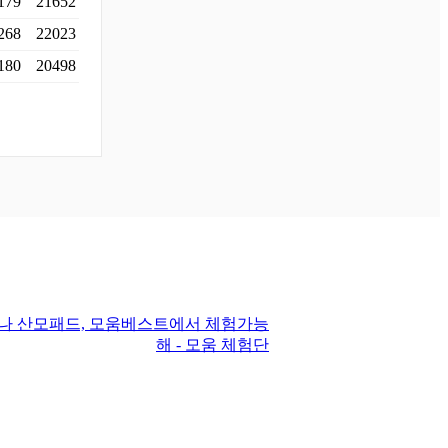
179
21652
268
22023
180
20498