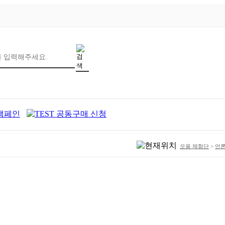
모움 체험단
>
언