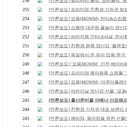
256
[언론보도] 밀리터리 블럭 ‘코비블럭’ 공.
255
[언론보도] 프리미엄 친환경 기저귀 밤보네
254
[언론보도] 모움(MOWM), 틴티&스킵합 
253
[언론보도] 스웨덴 대운하 물놀이 장난감 '
252
[언론보도] ㈜이지엠 인터내셔널, 한사랑장
251
[언론보도] 친환경 원목 장난감 ‘플랜토이.
250
[언론보도] 독일에서 온 유아 입욕 완구 ‘.
249
[언론보도] ‘모움MOWM’, 인천 베이비&키
248
[언론보도] 프리미엄 육아용품 쇼핑몰 "모
247
[언론보도] 모움(MOWM) ‘아쿠아플레이’, 
246
[언론보도] 어린이날 장난감 선물, '모움(M
245
[언론보도] 출산준비물 아베나 산모패드, .
244
[언론보도] 친환경 기저귀 대표 브랜드 밤.
243
[언론보도] 예비맘, 육아맘을 위한 선물! .