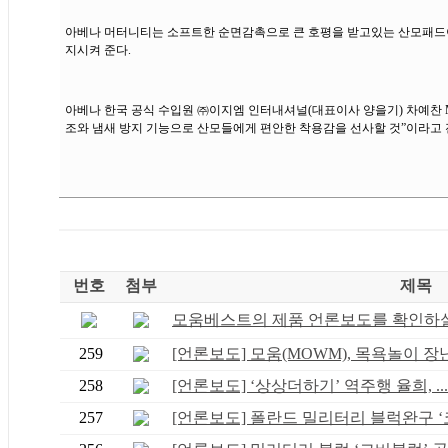
아베나 머터니티는 소프트한 순면감촉으로 큰 호평을 받고있는 산모패드이다
지시켜 준다.
아베나 한국 공식 수입원 ㈜이지엠 인터내셔널(대표이사 양을기) 차예찬 M
조와 냄새 방지 기능으로 산모들에게 편안한 착용감을 선사할 것”이라고 
번호
첨부
제목
모움베스트의 제품 언론보도를 확인하실 
259
[언론보도] 모움(MOWM), 목욕놀이 장난감
258
[언론보도] ‘상상더하기’ 역주행 율희, ...
257
[언론보도] 폴란드 밀리터리 블럭완구 ‘코.