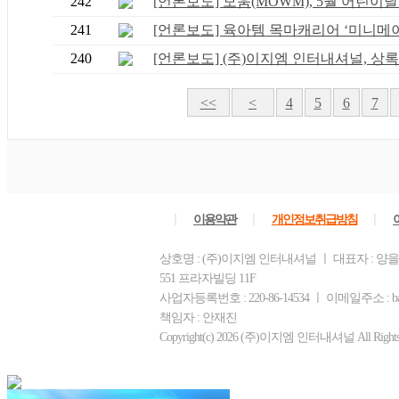
242
[언론보도] 모움(MOWM), 5월 어린이날 
241
[언론보도] 육아템 목마캐리어 ‘미니메이.
240
[언론보도] (주)이지엠 인터내셔널, 상록보
<<
<
4
5
6
7
ㅣ
ㅣ
ㅣ
이용약관
개인정보취급방침
상호명 : (주)이지엠 인터내셔널 ㅣ 대표자 : 양
551 프라자빌딩 11F
사업자등록번호 : 220-86-14534 ㅣ 이메일주소 : ba
책임자 : 안재진
Copyright(c) 2026 (주)이지엠 인터내셔널 All Rights R