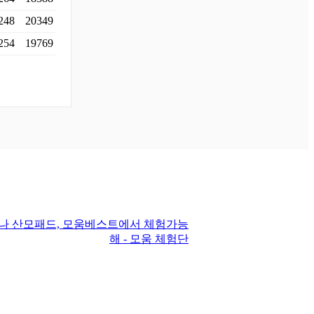
248
20349
254
19769