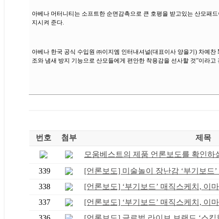
아베나 머터니티는 소프트한 순면감촉으로 큰 호평을 받고있는 산모패드이다
지시켜 준다.
아베나 한국 공식 수입원 ㈜이지엠 인터내셔널(대표이사 양을기) 차예찬 M
조와 냄새 방지 기능으로 산모들에게 편안한 착용감을 선사할 것”이라고 
번호
첨부
제목
모움베스트의 제품 언론보도를 확인하실 
339
[언론보도] 미술놀이 장난감 ‘부기보드’ .
338
[언론보도] ‘부기보드’ 매직스케치, 이마.
337
[언론보도] ‘부기보드’ 매직스케치, 이마.
336
[언론보도] 글로벌 라이브 브랜드 ‘스킵합.