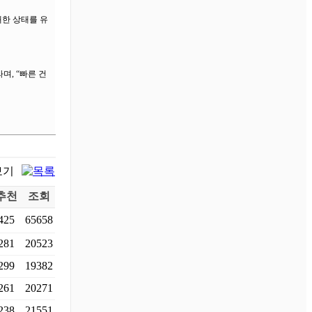
쾌한 상태를 유
며, “빠른 건
추천
조회
425
65658
281
20523
299
19382
261
20271
238
21551