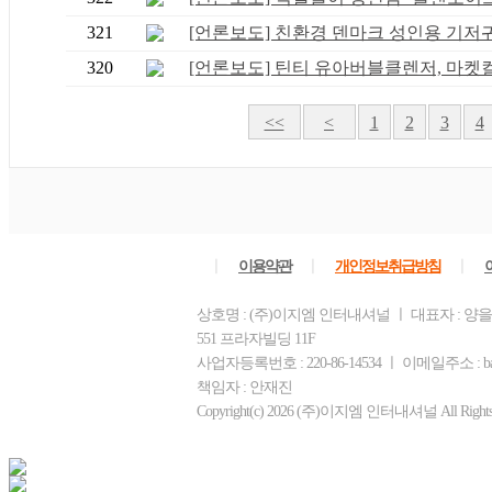
321
[언론보도] 친환경 덴마크 성인용 기저귀 .
320
[언론보도] 틴티 유아버블클렌저, 마켓컬리
<<
<
1
2
3
4
ㅣ
ㅣ
ㅣ
이용약관
개인정보취급방침
상호명 : (주)이지엠 인터내셔널 ㅣ 대표자 : 양
551 프라자빌딩 11F
사업자등록번호 : 220-86-14534 ㅣ 이메일주소 : ba
책임자 : 안재진
Copyright(c) 2026 (주)이지엠 인터내셔널 All Rights R