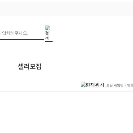
모움 체험단
>
언