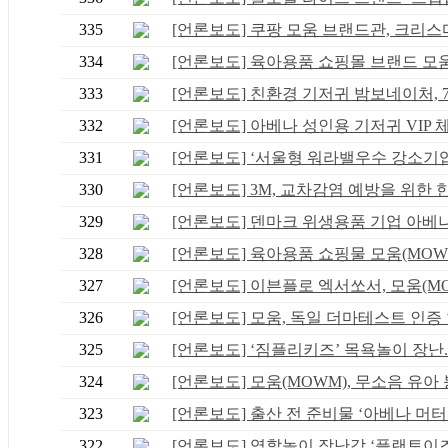
335
[언론보도] 쿠팡 모움 브랜드관, 크리스마.
334
[언론보도] 육아용품 쇼핑몰 브랜드 모움, 
333
[언론보도] 친환경 기저귀 밤보네이처, 7일
332
[언론보도] 아베나 성인용 기저귀 VIP 체험
331
[언론보도] ‘서울형 워라밸우수 강소기업.
330
[언론보도] 3M, 교차감염 예방을 위한 한 .
329
[언론보도] 덴마크 위생용품 기업 아베나, 
328
[언론보도] 육아용품 쇼핑물 모움(MOWM),
327
[언론보도] 이븐플로 엑서쏘서, 모움(MOW
326
[언론보도] 모움, 독일 더마테스트 인증 ‘.
325
[언론보도] ‘짐플리키즈’ 목욕놀이 장난..
324
[언론보도] 모움(MOWM), 무소음 유아 붕
323
[언론보도] 출산 전 준비물 ‘아베나 머터..
322
[언론보도] 역할놀이 장난감 ‘플랜토이즈.