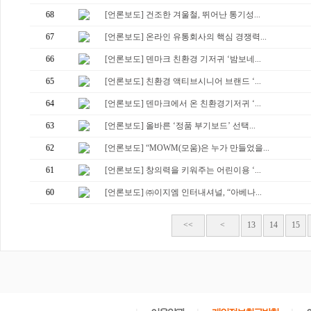
68
[언론보도] 건조한 겨울철, 뛰어난 통기성...
67
[언론보도] 온라인 유통회사의 핵심 경쟁력...
66
[언론보도] 덴마크 친환경 기저귀 ‘밤보네...
65
[언론보도] 친환경 액티브시니어 브랜드 ‘...
64
[언론보도] 덴마크에서 온 친환경기저귀 ‘...
63
[언론보도] 올바른 ‘정품 부기보드’ 선택...
62
[언론보도] “MOWM(모움)은 누가 만들었을...
61
[언론보도] 창의력을 키워주는 어린이용 ‘...
60
[언론보도] ㈜이지엠 인터내셔널, “아베나...
<<
<
13
14
15