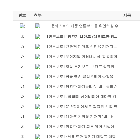
번호
첨부
제목
모움베스트의 제품 언론보도를 확인하실 수...
79
[언론보도] “청진기 브랜드 3M 리트만 청...
78
[언론보도] 친환경 덴마크 성인용 기저귀 ...
77
[언론보도] ㈜이지엠 인터내셔널, 창동종합...
76
[언론보도] 정품 부기보드, 브랜드 상표권 ...
75
[언론보도] 한국 엡손 공식온라인 쇼핑몰 ...
74
[언론보도] 안전한 아기물티슈, 밤보물티슈...
73
[언론보도] 2월 베페 베이비페어 덴마크 친...
72
[언론보도] 문손잡이에서도 검출된 신종 코...
71
[언론보도] 덴마크 친환경 기저귀 ‘밤보네...
70
[언론보도] 민감한 아기 피부 위한 신생아 ...
69
[언론보도] 3M 리트만 청진기 대학교 입학...