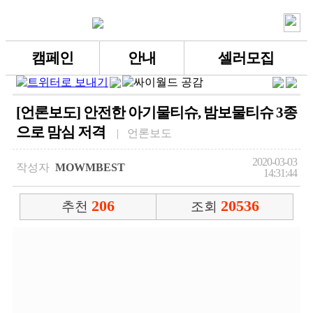
캠페인
안내
셀러모집
[언론보도] 안전한 아기물티슈, 밤보물티슈 3종
으로 맘심 저격
| 언론보도
2020-03-03
작성자
MOWMBEST
14:31:44
206
20536
추천
조회