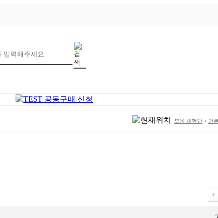
모움 체험단
>
언