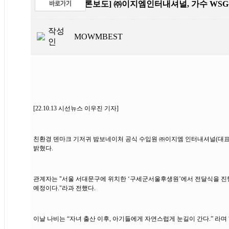
제목
[언론보도] ㈜이지엠인터내셔널, 가수 WS
작성
MOWMBEST
인
[22.10.13 시선뉴스 이우진 기자]
친환경 덴마크 기저귀 밤보네이처 공식 수입원 ㈜이지엠 인터내셔널(대표이
밝혔다.
관계자는 "서울 서대문구에 위치한 ‘구세군서울후생원’에서 전달식을 진
예정이다."라과 전했다.
이날 나비는 “자녀 출산 이후, 아기들에게 자연스럽게 눈길이 간다.” 라