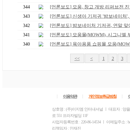
344
[언론보도] 모움, 창고 개방 리퍼브전 
343
[언론보도] 신생아 기저귀 '밤보네이처', .
342
[언론보도] 밤보네이처 기저귀, 연말 맞아 
341
[언론보도] 모움몰(MOWM), 시그니엘 부산
340
[언론보도] 육아용품 쇼핑몰 모움(MOWM),
<<
<
1
2
3
ㅣ
ㅣ
ㅣ
이용약관
개인정보취급방침
상호명 : (주)이지엠 인터내셔널 ㅣ 대표자 : 양
로 551 프라자빌딩 11F
사업자등록번호 : 220-86-14534 ㅣ 이메일주소 : ba
리책임자 : 안재진