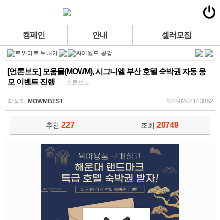
캠페인
안내
셀러모집
[언론보도] 모움몰(MOWM), 시그니엘 부산 호텔 숙박권 자동 응
모 이벤트 진행
| 언론보도
작성자
MOWMBEST
2022-02-08 14:30:52
227
20749
추천
조회