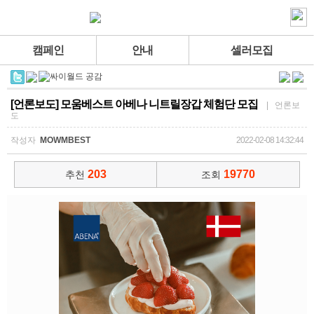
캠페인
안내
셀러모집
[언론보도] 모움베스트 아베나 니트릴장갑 체험단 모집
| 언론보
도
작성자
MOWMBEST
2022-02-08 14:32:44
203
19770
추천
조회