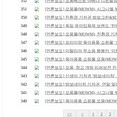
352
[언론보도] 모움베스트 아베나 니트릴장갑 
351
[언론보도] 모움몰(MOWM), 시그니엘 부산
350
[언론보도] 친환경 기저귀 밤보그린&밤보
349
[언론보도] 독일 유아입욕제 브랜드 ‘틴티.
348
[언론보도] 모움몰(MOWM), 친환경 기저귀
347
[언론보도] 프리미엄 육아용품 쇼핑몰 ‘모.
346
[언론보도] 이탈리아 무소음 붕붕카 ‘이탈.
345
[언론보도] 육아용품 쇼핑몰 모움(MOWM),
344
[언론보도] 모움, 창고 개방 리퍼브전 
343
[언론보도] 신생아 기저귀 '밤보네이처', .
342
[언론보도] 밤보네이처 기저귀, 연말 맞아 
341
[언론보도] 모움몰(MOWM), 시그니엘 부산
340
[언론보도] 육아용품 쇼핑몰 모움(MOWM),
<<
<
1
2
3