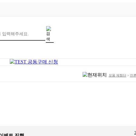
모움 체험단
>
언
 이벤트 진행