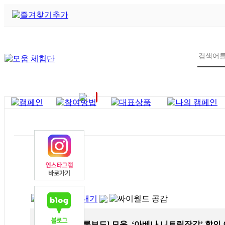
6
제목
[언론보도] 모움, ‘아베나 니트릴장갑’ 할인