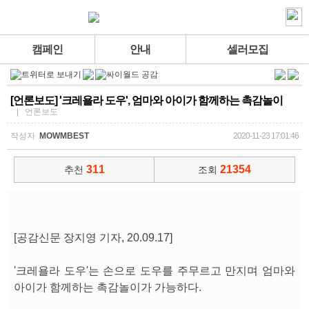
캠페인
안내
셀러모집
[언론보도] '크레욜라 도우', 엄마와 아이가 함께하는 촉감놀이
| 언론보도
작성자
MOWMBEST
2020-11-23 17:01:46
311
21354
추천
조회
[공감신문 장지영 기자, 20.09.17]
'크레욜라 도우'는 손으로 도우를 주무르고 만지며 엄마와
아이가 함께하는 촉감놀이가 가능하다.