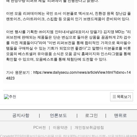
해 한정수량 리퍼브 세일 ’리퍼데이’를 진행한다고 밝혔다.
이번 모움 리퍼데이에는 국민 쏘서 이븐플로 엑서쏘서, 친환경 원목 장난감 플
랜토이즈, 스마트라이크, 스킵합 등 모움의 인기 브랜드제품이 준비되어 있다.
이번 행사를 기획한 ㈜이지엠 인터내셔널(대표이사 양을기) 김지영 MD는 “리
퍼브전에 판매되는 제품들은 단순 변심으로 돌아온 상품을 꼼꼼하게 2차 검수
를 마친 제품들이다"라며 “이번 리퍼브전을 통해 합리적인 가격으로 육아필수
템들을 구매하실 수 있는 기회가 되었으면 좋겠다”고 말했다 이븐플로를 비롯
모움의 베스트셀러 유아용품 소식은 모움 공식 홈페이지와 인스타그램을 통해
확인할 수 있으며, 모움베스트를 통해 체험단에 도전할 수 있다.
https://www.dailysecu.com/news/articleView.html?idxno=14
기사 원문보기 :
4823
공지사항
|
언론보도
|
로그인
|
맨위로
PC버전
|
이용약관
|
개인정보취급방침
Copyright 2019 [언론보도] 유아쇼핑몰 모움, 최대 80% 리퍼데이 행사 진행 - 모움 체험단 All rights