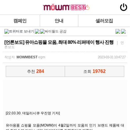
캠페인
안내
셀러모집
[언론보도] 유아쇼핑몰 모움, 최대 80% 리퍼데이 행사 진행
| 언
론보도
작성자
MOWMBEST
egm
2023-03-31 10:47:27
284
19762
추천
조회
[22.03.30. 데일리시큐 우진영 기자]
유아용품 쇼핑몰 모움(MOWM)이 4월2일까지 모움의 인기 브랜드 제품에 대