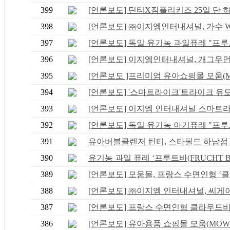
399
[언론보도] 틴티X짐플리키즈 25일 단 하루
398
[언론보도] ㈜이지엠인터내셔널, 가수 WS
397
[언론보도] 독일 유기농 과일퓨레 "프루트
396
[언론보도] 이지엠인터내셔널, 개그우먼 황
395
[언론보도 ]프리미엄 유아쇼핑몰 모움(MO
394
[언론보도] '스마트라이크'트라이크 유모차
393
[언론보도] 이지엠 인터내셔널 스마트라이
392
[언론보도] 독일 유기농 아기퓨레 "프루트
391
유아버블클렌저 틴티, 스타필드 하남점 로
390
유기농 과일 퓨레 ‘프루트바(FRUCHT BAR
389
[언론보도] 모움몰, 프랑스 수면인형 ‘클..
388
[언론보도] ㈜이지엠 인터내셔널, 씨게이트
387
[언론보도] 프랑스 수면인형 클라우드비(Cl
386
[언론보도] 유아용품 쇼핑몰 모움(MOWM),