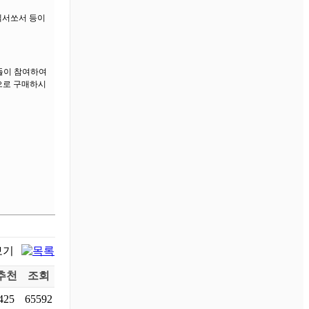
엑서쏘서 등이
들이 참여하여
으로 구매하시
추천
조회
425
65592