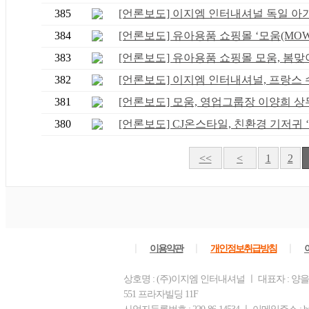
385
[언론보도] 이지엠 인터내셔널 독일 아기퓨
384
[언론보도] 유아용품 쇼핑몰 ‘모움(MOWM
383
[언론보도] 유아용품 쇼핑몰 모움, 봄맞이 
382
[언론보도] 이지엠 인터내셔널, 프랑스 수.
381
[언론보도] 모움, 영업그룹장 이양희 상무 
380
[언론보도] CJ온스타일, 친환경 기저귀 ‘.
<<
<
1
2
ㅣ
ㅣ
ㅣ
이용약관
개인정보취급방침
상호명 : (주)이지엠 인터내셔널 ㅣ 대표자 : 양
551 프라자빌딩 11F