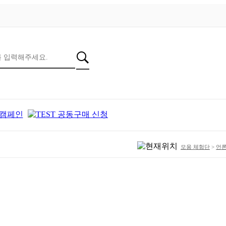
모움 체험단
>
언