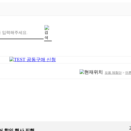
모움 체험단
>
언
어 할인 행사 진행