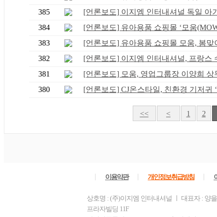
385
[언론보도] 이지엠 인터내셔널 독일 아기퓨
384
[언론보도] 유아용품 쇼핑몰 ‘모움(MOWM
383
[언론보도] 유아용품 쇼핑몰 모움, 봄맞이 
382
[언론보도] 이지엠 인터내셔널, 프랑스 수.
381
[언론보도] 모움, 영업그룹장 이양희 상무 
380
[언론보도] CJ온스타일, 친환경 기저귀 ‘.
<<
<
1
2
ㅣ
ㅣ
ㅣ
이용약관
개인정보취급방침
상호명 : (주)이지엠 인터내셔널 ㅣ 대표자 : 양을
프라자빌딩 11F