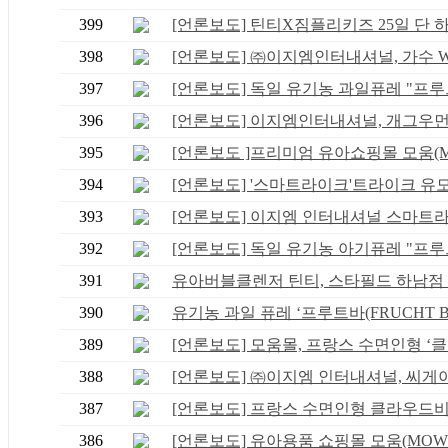
399
[언론보도] 틴티X짐플리키즈 25일 단 하루
398
[언론보도] ㈜이지엠인터내셔널, 가수 WS
397
[언론보도] 독일 유기농 과일퓨레 "프루트
396
[언론보도] 이지엠인터내셔널, 개그우먼 황
395
[언론보도 ]프리미엄 유아쇼핑몰 모움(MO
394
[언론보도] '스마트라이크'트라이크 유모차
393
[언론보도] 이지엠 인터내셔널 스마트라이
392
[언론보도] 독일 유기농 아기퓨레 "프루트
391
유아버블클렌저 틴티, 스타필드 하남점 로
390
유기농 과일 퓨레 ‘프루트바(FRUCHT BAR
389
[언론보도] 모움몰, 프랑스 수면인형 ‘클..
388
[언론보도] ㈜이지엠 인터내셔널, 씨게이트
387
[언론보도] 프랑스 수면인형 클라우드비(Cl
386
[언론보도] 유아용품 쇼핑몰 모움(MOWM),