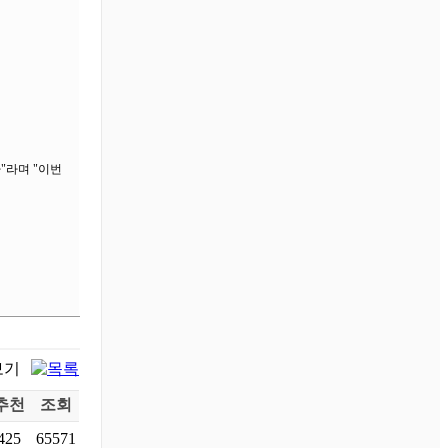
"라며 "이번
추천
조회
425
65571