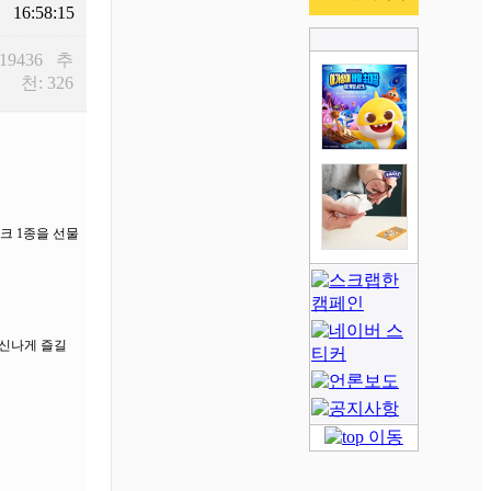
16:58:15
 19436 추
천: 326
크 1종을 선물
 신나게 즐길