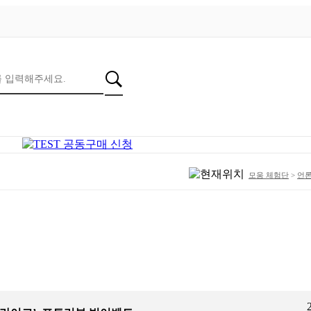
모움 체험단
>
언