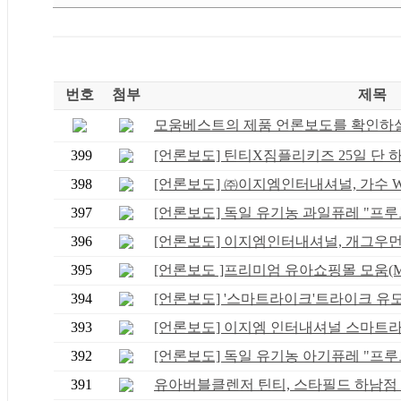
번호
첨부
제목
모움베스트의 제품 언론보도를 확인하실 
399
[언론보도] 틴티X짐플리키즈 25일 단 하루
398
[언론보도] ㈜이지엠인터내셔널, 가수 WS
397
[언론보도] 독일 유기농 과일퓨레 "프루트
396
[언론보도] 이지엠인터내셔널, 개그우먼 황
395
[언론보도 ]프리미엄 유아쇼핑몰 모움(MO
394
[언론보도] '스마트라이크'트라이크 유모차
393
[언론보도] 이지엠 인터내셔널 스마트라이
392
[언론보도] 독일 유기농 아기퓨레 "프루트
391
유아버블클렌저 틴티, 스타필드 하남점 로