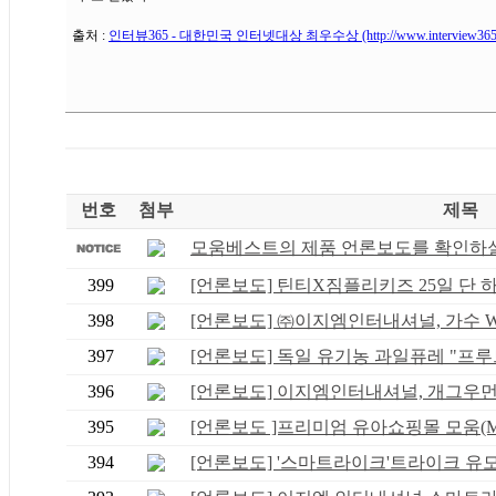
출처 :
인터뷰365 - 대한민국 인터넷대상 최우수상 (http://www.interview365.com/n
번호
첨부
제목
모움베스트의 제품 언론보도를 확인하실 
399
[언론보도] 틴티X짐플리키즈 25일 단 하루
398
[언론보도] ㈜이지엠인터내셔널, 가수 WS
397
[언론보도] 독일 유기농 과일퓨레 "프루트
396
[언론보도] 이지엠인터내셔널, 개그우먼 황
395
[언론보도 ]프리미엄 유아쇼핑몰 모움(MO
394
[언론보도] '스마트라이크'트라이크 유모차