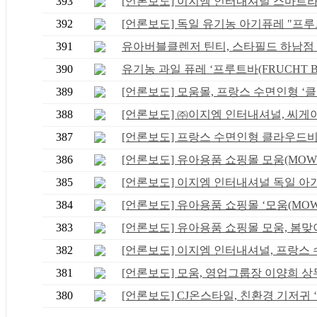
393
[언론보도] 이지엠 인터내셔널 스마트라이
392
[언론보도] 독일 유기농 아기퓨레 "프루트
391
유아버블클렌저 틴티, 스타필드 하남점 로
390
유기농 과일 퓨레 ‘프루트바(FRUCHT BAR
389
[언론보도] 모움몰, 프랑스 수면인형 ‘클..
388
[언론보도] ㈜이지엠 인터내셔널, 씨게이트
387
[언론보도] 프랑스 수면인형 클라우드비(Cl
386
[언론보도] 유아용품 쇼핑몰 모움(MOWM),
385
[언론보도] 이지엠 인터내셔널 독일 아기퓨
384
[언론보도] 유아용품 쇼핑몰 ‘모움(MOWM
383
[언론보도] 유아용품 쇼핑몰 모움, 봄맞이 
382
[언론보도] 이지엠 인터내셔널, 프랑스 수.
381
[언론보도] 모움, 영업그룹장 이양희 상무 
380
[언론보도] CJ온스타일, 친환경 기저귀 ‘.