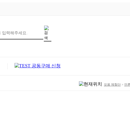
모움 체험단
>
언