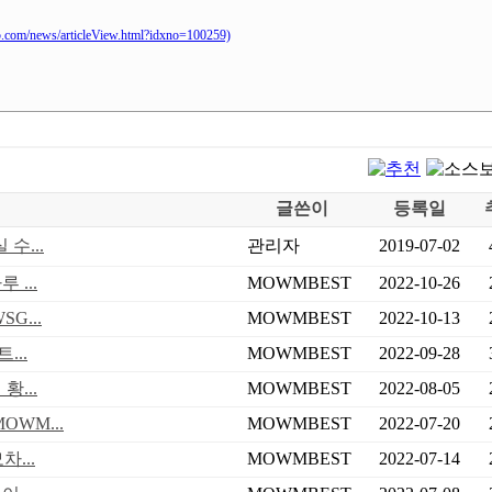
ews/articleView.html?idxno=100259)
글쓴이
등록일
수...
관리자
2019-07-02
 ...
MOWMBEST
2022-10-26
G...
MOWMBEST
2022-10-13
...
MOWMBEST
2022-09-28
...
MOWMBEST
2022-08-05
WM...
MOWMBEST
2022-07-20
...
MOWMBEST
2022-07-14