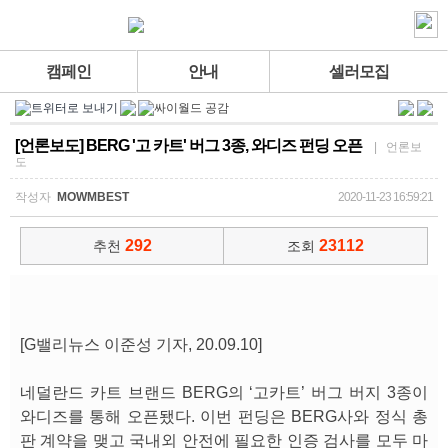
캠페인
안내
셀러모집
[언론보도] BERG '고 카트' 버그 3종, 와디즈 펀딩 오픈
| 언론보
도
작성자
MOWMBEST
2020-11-23 16:59:21
292
23112
추천
조회
[G밸리뉴스 이준성 기자, 20.09.10]
네덜란드 카트 브랜드 BERG의 ‘고카트’ 버그 버지 3종이
와디즈를 통해 오픈됐다. 이번 펀딩은 BERG사와 정식 총
판 계약을 맺고 국내외 안전에 필요한 인증 검사를 모두 마