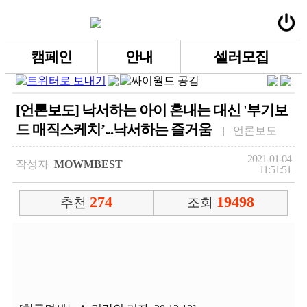
캠페인
안내
셀러모집
[언론보도] 낙서하는 아이 혼내는 대신 '부기보
드 매직스케치’...낙서하는 즐거움
| 언론보도
2021-01-04
작성자
MOWMBEST
11:51:51
274
19498
추천
조회