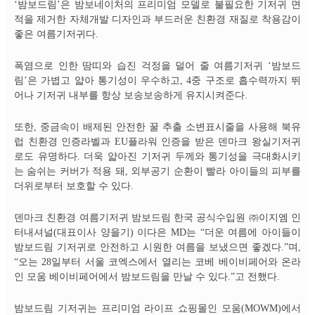
‘밤보드림’은 밤보네이처의 프리미엄 모델로 불필요한 기저귀 면
적을 제거한 자체개발 디자인과 부드러운 친환경 재질로 착용감이
좋은 여름기저귀다.
폭염으로 인한 땀띠와 습진 걱정을 덜어 줄 여름기저귀 ‘밤보드
림’은 가볍고 얇아 통기성이 우수하고, 4중 구조로 흡수력까지 뛰
어나 기저귀 내부를 항상 보송보송하게 유지시켜준다.
또한, 중금속이 배제된 안전한 꿀 추출 소변표시줄을 사용해 북유
럽 친환경 인증라벨과 EU플라워 인증을 받은 덴마크 왕실기저귀
로도 유명하다. 더욱 얇아진 기저귀 두께와 통기성을 극대화시키
는 숨쉬는 커버가 적용 돼, 외부공기 순환이 빨라 아이들의 피부를
더위로부터 보호할 수 있다.
덴마크 친환경 여름기저귀 밤보드림 한국 공식수입원 ㈜이지엠 인
터내셔널(대표이사 양을기) 이다은 MD는 “더운 여름에 아이들이
밤보드림 기저귀로 안전하고 시원한 여름을 보냈으면 좋겠다.”며,
“오는 28일부터 서울 코엑스에서 열리는 코베 베이비페어와 온라
인 모움 베이비페어에서 밤보드림을 만날 수 있다.”고 전했다.
밤보드림 기저귀는 프리미엄 라이프 쇼핑몰인 모움(MOWM)에서