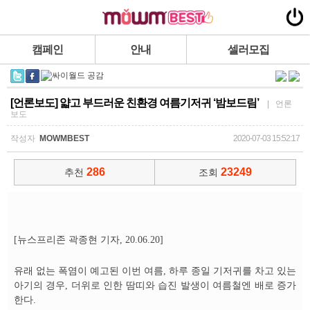
캠페인
안내
셀러모집
[언론보도] 얇고 부드러운 친환경 여름기저귀 ‘밤보드림’
| 언론
보도
작성자
MOWMBEST
2020-07-03 15:52:17
286
23249
추천
조회
[뉴스프리존 곽종현 기자, 20.06.20]
유래 없는 폭염이 예고된 이번 여름, 하루 종일 기저귀를 차고 있는
아기의 경우, 더위로 인한 땀띠와 습진 발생이 여름철엔 배로 증가
한다.