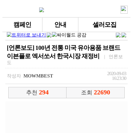
캠페인
안내
셀러모집
[언론보도] 100년 전통 미국 유아용품 브랜드
이븐플로 엑서쏘서 한국시장 재정비
| 언론보
도
2020-09-03
작성자
MOWMBEST
16:23:30
294
22690
추천
조회