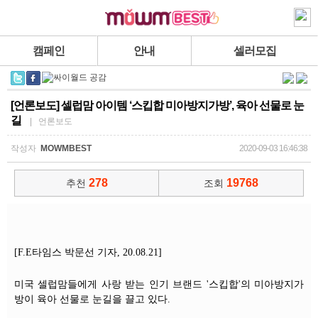
캠페인
안내
셀러모집
[언론보도] 셀럽맘 아이템 ‘스킵합 미아방지가방’, 육아 선물로 눈
길
| 언론보도
작성자
MOWMBEST
2020-09-03 16:46:38
278
19768
추천
조회
[F.E타임스 박문선 기자, 20.08.21]
미국 셀럽맘들에게 사랑 받는 인기 브랜드 '스킵합'의 미아방지가
방이 육아 선물로 눈길을 끌고 있다.