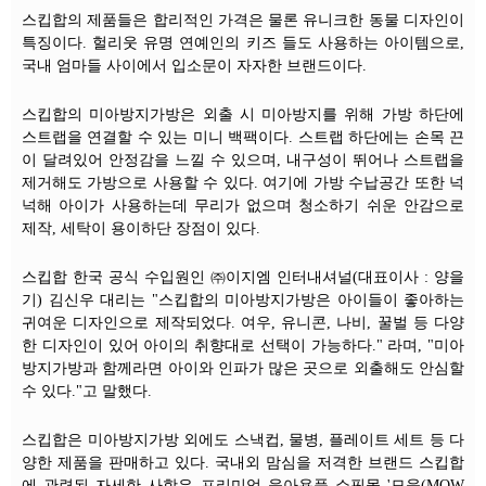
스킵합의 제품들은 합리적인 가격은 물론 유니크한 동물 디자인이
특징이다. 헐리웃 유명 연예인의 키즈 들도 사용하는 아이템으로,
국내 엄마들 사이에서 입소문이 자자한 브랜드이다.
스킵합의 미아방지가방은 외출 시 미아방지를 위해 가방 하단에
스트랩을 연결할 수 있는 미니 백팩이다. 스트랩 하단에는 손목 끈
이 달려있어 안정감을 느낄 수 있으며, 내구성이 뛰어나 스트랩을
제거해도 가방으로 사용할 수 있다. 여기에 가방 수납공간 또한 넉
넉해 아이가 사용하는데 무리가 없으며 청소하기 쉬운 안감으로
제작, 세탁이 용이하단 장점이 있다.
스킵합 한국 공식 수입원인 ㈜이지엠 인터내셔널(대표이사 : 양을
기) 김신우 대리는 "스킵합의 미아방지가방은 아이들이 좋아하는
귀여운 디자인으로 제작되었다. 여우, 유니콘, 나비, 꿀벌 등 다양
한 디자인이 있어 아이의 취향대로 선택이 가능하다." 라며, "미아
방지가방과 함께라면 아이와 인파가 많은 곳으로 외출해도 안심할
수 있다."고 말했다.
스킵합은 미아방지가방 외에도 스낵컵, 물병, 플레이트 세트 등 다
양한 제품을 판매하고 있다. 국내외 맘심을 저격한 브랜드 스킵합
에 관련된 자세한 사항은 프리미엄 육아용품 쇼핑몰 '모움(MOW