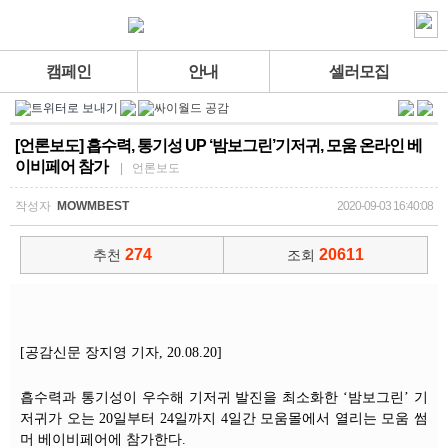
캠페인
안내
셀러모집
[언론보도] 흡수력, 통기성 UP ‘밤보그린’기저귀, 모움 온라인 베
이비페어 참가
| 언론보도
작성자
MOWMBEST
2020-09-03 16:40:08
274
20611
추천
조회
[공감신문 장지영 기자, 20.08.20]
흡수력과 통기성이 우수해 기저귀 발진을 최소화한 ‘밤보그린’ 기
저귀가 오는 20일부터 24일까지 4일간 모움몰에서 열리는 모움 썸
머 베이비페어에 참가한다.