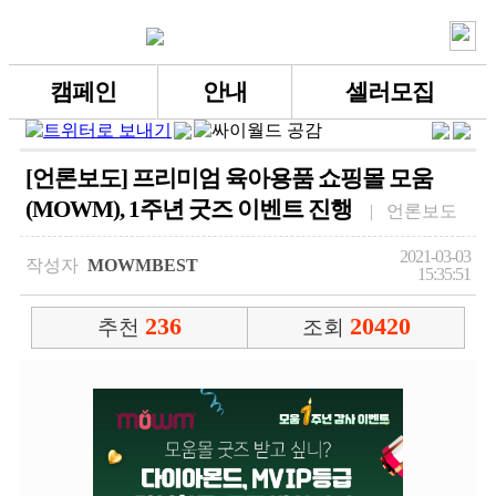
캠페인
안내
셀러모집
[언론보도] 프리미엄 육아용품 쇼핑몰 모움
(MOWM), 1주년 굿즈 이벤트 진행
| 언론보도
2021-03-03
작성자
MOWMBEST
15:35:51
236
20420
추천
조회