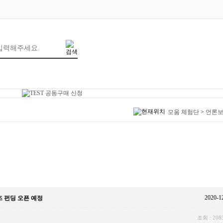
모움 체험단
>
언론
2020-1
즈 펀딩 오픈 예정
조회 : 208