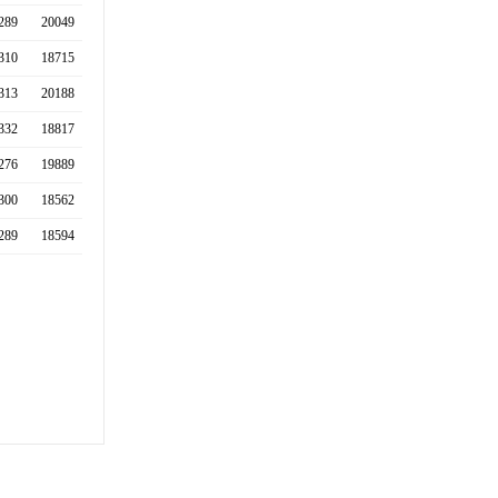
289
20049
310
18715
313
20188
332
18817
276
19889
300
18562
289
18594