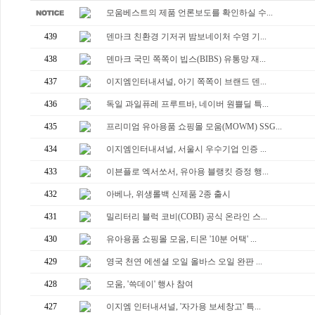
모움베스트의 제품 언론보도를 확인하실 수...
439
덴마크 친환경 기저귀 밤보네이처 수영 기...
438
덴마크 국민 쪽쪽이 빕스(BIBS) 유통망 재...
437
이지엠인터내셔널, 아기 쪽쪽이 브랜드 덴...
436
독일 과일퓨레 프루트바, 네이버 원쁠딜 특...
435
프리미엄 유아용품 쇼핑몰 모움(MOWM) SSG...
434
이지엠인터내셔널, 서울시 우수기업 인증 ...
433
이븐플로 엑서쏘서, 유아용 블랭킷 증정 행...
432
아베나, 위생롤백 신제품 2종 출시
431
밀리터리 블럭 코비(COBI) 공식 온라인 스...
430
유아용품 쇼핑몰 모움, 티몬 '10분 어택' ...
429
영국 천연 에센셜 오일 올바스 오일 완판 ...
428
모움, '쓱데이' 행사 참여
427
이지엠 인터내셔널, '자가용 보세창고' 특...