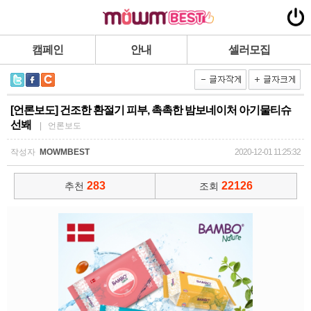
캠페인
안내
셀러모집
[언론보도] 건조한 환절기 피부, 촉촉한 밤보네이처 아기물티슈
선봬
| 언론보도
작성자
MOWMBEST
2020-12-01 11:25:32
283
22126
추천
조회