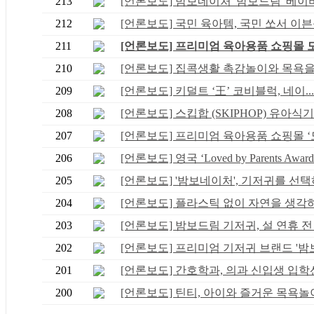
213
[언론보도] 밤보네이처 '밤보드림' 베이비 
212
[언론보도] 국민 육아템, 국민 쏘서 이븐플
211
[언론보도] 프리미엄 육아용품 쇼핑몰 모움
210
[언론보도] 집콕생활 촉감놀이와 목욕을 한
209
[언론보도] 키덜트 ‘王’ 코비블럭, 네이...
208
[언론보도] 스킵합 (SKIPHOP) 유아식기 
207
[언론보도] 프리미엄 육아용품 쇼핑몰 ‘모.
206
[언론보도] 영국 ‘Loved by Parents Award.
205
[언론보도] '밤보네이처', 기저귀를 선택하
204
[언론보도] 플라스틱 없이 자연을 생각하는
203
[언론보도] 밤보드림 기저귀, 설 연휴 전 .
202
[언론보도] 프리미엄 기저귀 브랜드 '밤보.
201
[언론보도] 간호학과, 의과 신입생 입학선.
200
[언론보도] 틴티, 아이와 즐거운 목욕놀이 