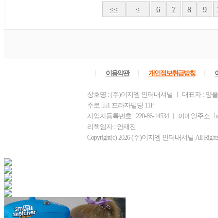
<<
<
6
7
8
9
ㅣ
ㅣ
ㅣ
이용약관
개인정보취급방침
상호명 : (주)이지엠 인터내셔널 ㅣ 대표자 : 양
주로 551 프라자빌딩 11F
사업자등록번호 : 220-86-14534 ㅣ 이메일주소 : ba
리책임자 : 안재진
Copyright(c) 2026 (주)이지엠 인터내셔널 All Rights R