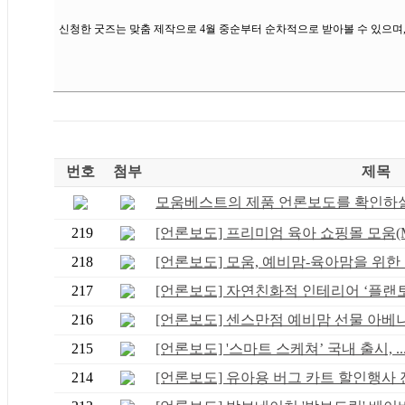
신청한 굿즈는 맞춤 제작으로 4월 중순부터 순차적으로 받아볼 수 있으며,
번호
첨부
제목
모움베스트의 제품 언론보도를 확인하실 
219
[언론보도] 프리미엄 육아 쇼핑몰 모움(M
218
[언론보도] 모움, 예비맘-육아맘을 위한 ‘.
217
[언론보도] 자연친화적 인테리어 ‘플랜토.
216
[언론보도] 센스만점 예비맘 선물 아베나 .
215
[언론보도] '스마트 스케쳐’ 국내 출시, ..
214
[언론보도] 유아용 버그 카트 할인행사 진.