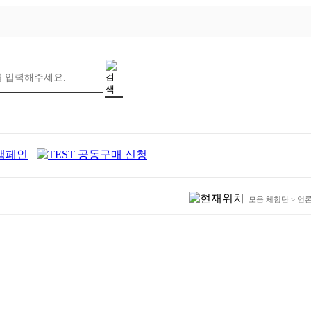
모움 체험단
>
언