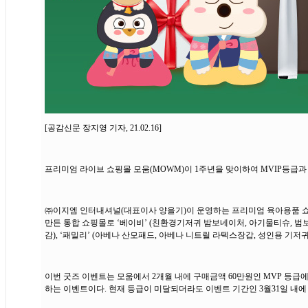
[공감신문 장지영 기자, 21.02.16]
프리미엄 라이브 쇼핑몰 모움(MOWM)이 1주년을 맞이하여 MVIP등급
㈜이지엠 인터내셔널(대표이사 양을기)이 운영하는 프리미엄 육아용품 
만든 통합 쇼핑몰로 ‘베이비’ (친환경기저귀 밤보네이처, 아기물티슈, 범보
감), ‘패밀리’ (아베나 산모패드, 아베나 니트릴 라텍스장갑, 성인용 기저
이번 굿즈 이벤트는 모움에서 2개월 내에 구매금액 60만원인 MVP 등급
하는 이벤트이다. 현재 등급이 미달되더라도 이벤트 기간인 3월31일 내에