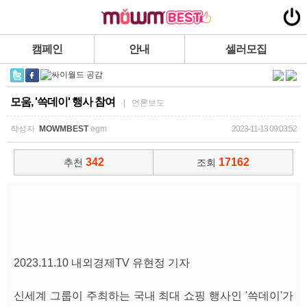
캠페인
안내
셀러모집
모움, '쓱데이' 행사 참여
| 언론보도
작성자
MOWMBEST
egm
2023-11-13 09:03:52
342
17162
추천
조회
2023.11.10 내외경제TV 유현정 기자
신세계 그룹이 주최하는 국내 최대 쇼핑 행사인 '쓱데이'가