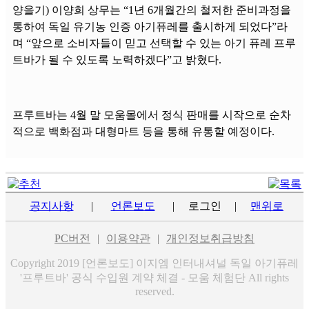
양을기) 이양희 상무는 “1년 6개월간의 철저한 준비과정을
통하여 독일 유기농 인증 아기퓨레를 출시하게 되었다”라
며 “앞으로 소비자들이 믿고 선택할 수 있는 아기 퓨레 프루
트바가 될 수 있도록 노력하겠다”고 밝혔다.
프루트바는 4월 말 모움몰에서 정식 판매를 시작으로 순차
적으로 백화점과 대형마트 등을 통해 유통할 예정이다.
공지사항
|
언론보도
|
로그인
|
맨위로
PC버전
|
이용약관
|
개인정보취급방침
Copyright 2019 [언론보도] 이지엠 인터내셔널 독일 아기퓨레
'프루트바' 공식 수입원 계약 체결 - 모움 체험단 All rights
reserved.