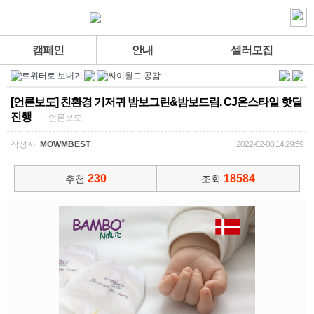
캠페인
안내
셀러모집
[언론보도] 친환경 기저귀 밤보그린&밤보드림, CJ온스타일 핫딜
진행
| 언론보도
작성자
MOWMBEST
2022-02-08 14:29:59
230
18584
추천
조회