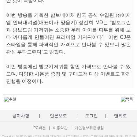
한 것이 특징이다.
이번 방송을 기획한 밤보네이처 한국 공식 수입원 ㈜이지
엠 인터내셔널(대표이사 양을기) 정진희 MD는 “밤보그린
과 밤보드림 기저귀는 소중한 우리 아이를 피부를 위해 보
다 까다롭게 만들어진 프리미엄 기저귀이다”, “이번 CJ온
스타일을 통해 파격적인 가격으로 만나볼 수 있으니 많은
관심 부탁드린다”고 밝혔다.
이번 방송에선 밤보기저귀를 할인 가격으로 만나볼 수 있
으며, 다양한 사은품 증정 및 구매고객 대상 이벤트도 함께
진행될 예정이다.
공지사항
|
언론보도
|
로그인
|
맨위로
PC버전
|
이용약관
|
개인정보취급방침
Copyright 2019 [언론보도] 친환경 기저귀 밤보그린&밤보드림, CJ온스타일 핫딜 진행 - 모움 체