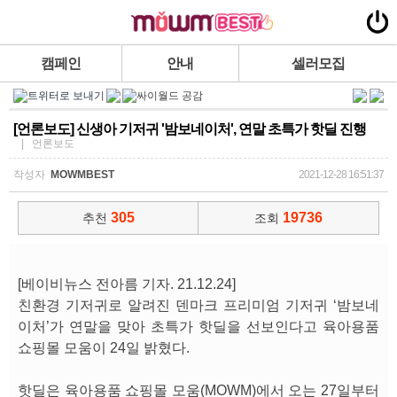
캠페인
안내
셀러모집
[언론보도] 신생아 기저귀 '밤보네이처', 연말 초특가 핫딜 진행
| 언론보도
작성자
MOWMBEST
2021-12-28 16:51:37
305
19736
추천
조회
[베이비뉴스 전아름 기자. 21.12.24]
친환경 기저귀로 알려진 덴마크 프리미엄 기저귀 ‘밤보네
이처’가 연말을 맞아 초특가 핫딜을 선보인다고 육아용품
쇼핑몰 모움이 24일 밝혔다.
핫딜은 육아용품 쇼핑몰 모움(MOWM)에서 오는 27일부터