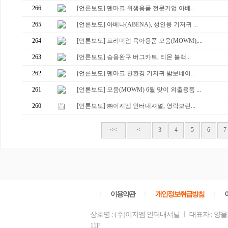
266
[언론보도] 덴마크 위생용품 전문기업 아베...
265
[언론보도] 아베나(ABENA), 성인용 기저귀 ...
264
[언론보도] 프리미엄 육아용품 모움(MOWM),...
263
[언론보도] 승용완구 버그카트, 티몬 블랙...
262
[언론보도] 덴마크 친환경 기저귀 밤보네이...
261
[언론보도] 모움(MOWM) 6월 맞이 외출용품 ...
260
[언론보도] ㈜이지엠 인터내셔널, 영락보린...
<<
<
3
4
5
6
7
ㅣ
이용약관
ㅣ
개인정보취급방침
ㅣ
상호명 : (주)이지엠 인터내셔널 ㅣ 대표자 : 양
11F