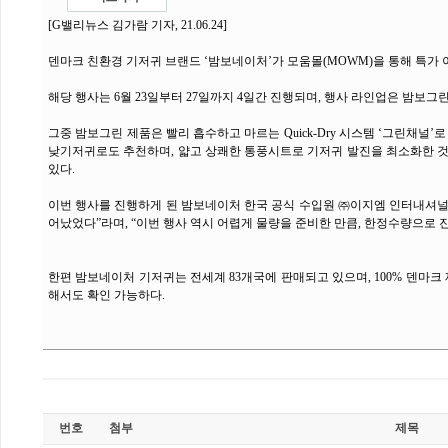
[G밸리뉴스 김가람 기자, 21.06.24]
덴마크 친환경 기저귀 브랜드 ‘밤보네이처’가 모움몰(MOWM)을 통해 특가
해당 행사는 6월 23일부터 27일까지 4일간 진행되며, 행사 라인업은 밤보
그중 밤보그린 제품은 빨리 흡수하고 마르는 Quick-Dry 시스템 ‘그린채
낮기저귀로도 추천하며, 얇고 상쾌한 통풍시트로 기저귀 발진을 최소화한 
있다.
이번 행사를 진행하게 된 밤보네이처 한국 공식 수입원 ㈜이지엠 인터내셔널(
어났었다”라며, “이번 행사 역시 어렵게 물량을 준비한 만큼, 한정수량으로 
한편 밤보네이처 기저귀는 전세계 83개국에 판매되고 있으며, 100% 덴마
해서도 확인 가능하다.
번호
첨부
제목