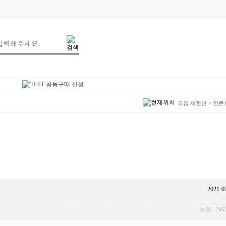
모움 체험단
>
언론
2021-0
조회 : 206