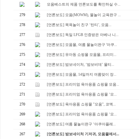
모움베스트의 제품 언론보도를 확인하실 수...
279
[언론보도] 모움(MOWM), 물놀이 교육완구 ...
278
[언론보도] 목욕놀이 친구 ‘틴티’, 모움...
277
[언론보도] 독일 LFGB 인증받은 아베나 니...
276
[언론보도] 모움몰, 여름 물놀이완구 '아쿠...
275
[언론보도] 유아동 쇼핑몰 모움몰, 프리미...
274
[언론보도] 밤보네이처, ‘밤보비데’ 물티...
273
[언론보도] 모움몰, 14일까지 여름맞이 장...
272
[언론보도] 프리미엄 육아용품 쇼핑몰 모움...
271
[언론보도] 프리미엄 육아용품 쇼핑몰 ‘모...
270
[언론보도] 육아용품 쇼핑몰 "모움", 코엑...
269
[언론보도] 프리미엄 육아용품 쇼핑몰 ‘모...
268
[언론보도] 여름 물놀이완구 ‘아쿠아플레...
267
[언론보도] 밤보네이처 기저귀, 모움몰에서...