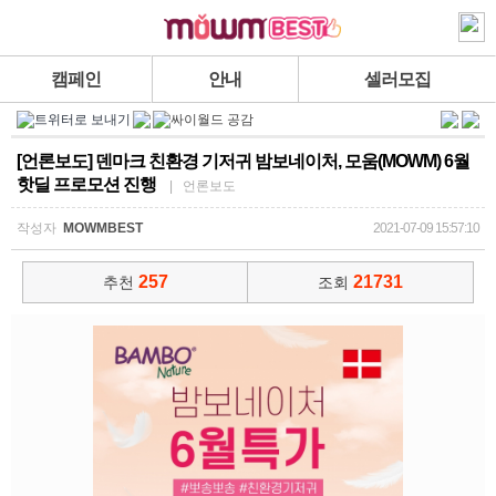
캠페인
안내
셀러모집
[언론보도] 덴마크 친환경 기저귀 밤보네이처, 모움(MOWM) 6월
핫딜 프로모션 진행
| 언론보도
작성자
MOWMBEST
2021-07-09 15:57:10
257
21731
추천
조회