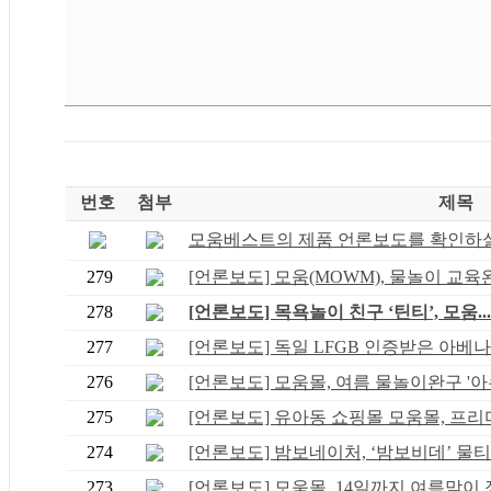
번호
첨부
제목
모움베스트의 제품 언론보도를 확인하실 
279
[언론보도] 모움(MOWM), 물놀이 교육완구
278
[언론보도] 목욕놀이 친구 ‘틴티’, 모움...
277
[언론보도] 독일 LFGB 인증받은 아베나 니
276
[언론보도] 모움몰, 여름 물놀이완구 '아쿠
275
[언론보도] 유아동 쇼핑몰 모움몰, 프리미.
274
[언론보도] 밤보네이처, ‘밤보비데’ 물티.
273
[언론보도] 모움몰, 14일까지 여름맞이 장.