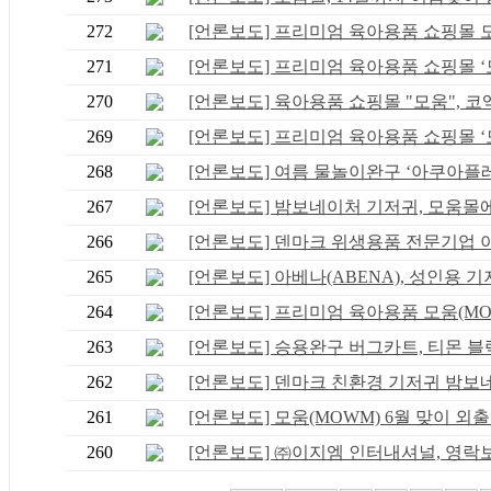
272
[언론보도] 프리미엄 육아용품 쇼핑몰 모움
271
[언론보도] 프리미엄 육아용품 쇼핑몰 ‘모.
270
[언론보도] 육아용품 쇼핑몰 "모움", 코엑.
269
[언론보도] 프리미엄 육아용품 쇼핑몰 ‘모.
268
[언론보도] 여름 물놀이완구 ‘아쿠아플레.
267
[언론보도] 밤보네이처 기저귀, 모움몰에서
266
[언론보도] 덴마크 위생용품 전문기업 아베
265
[언론보도] 아베나(ABENA), 성인용 기저귀
264
[언론보도] 프리미엄 육아용품 모움(MOWM
263
[언론보도] 승용완구 버그카트, 티몬 블랙.
262
[언론보도] 덴마크 친환경 기저귀 밤보네이
261
[언론보도] 모움(MOWM) 6월 맞이 외출용
260
[언론보도] ㈜이지엠 인터내셔널, 영락보린