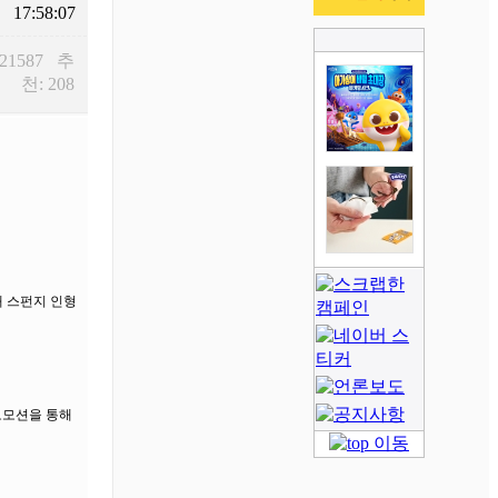
17:58:07
 21587 추
천: 208
때 스펀지 인형
로모션을 통해