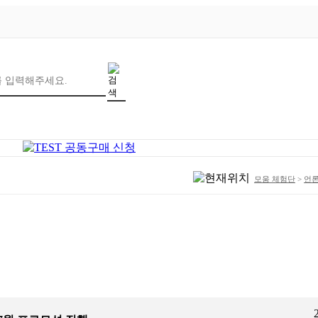
모움 체험단
>
언