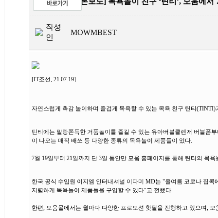
제목
[언론보도] 목욕놀이 친구 ‘틴티’, 모움에서
작성
MOWMBEST
인
[IT조선, 21.07.19]
자연스럽게 촉감 놀이하며 즐겁게 목욕할 수 있는 목욕 친구 틴티(TINTI
틴티에는 말랑쫀득한 거품놀이를 즐길 수 있는 유아버블클렌저 버블폼부터 
이 나오는 매직 배쓰 등 다양한 종류의 목욕놀이 제품들이 있다.
7월 19일부터 21일까지 단 3일 동안만 모움 홈페이지를 통해 틴티의 목
한국 공식 수입원 이지엠 인터내셔널 이다미 MD는 "올여름 코로나 집콕
저렴하게 목욕놀이 제품들을 구입할 수 있다"고 전했다.
한편, 모움몰에서는 월마다 다양한 프로모션 핫딜을 진행하고 있으며, 모