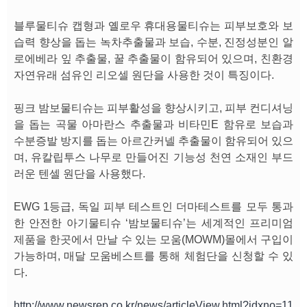
블루물티슈 캡형과 옐로우 휴대용물티슈는 피부보호와 보
습력 향상을 돕는 녹차추출물과 보습, 수분, 진정성분인 알
로에베라 잎 추출물, 꿀 추출물이 함유되어 있으며, 친환경
자연유래 섬유인 리오셀 원단을 사용한 것이 특징이다.
핑크 밤보물티슈는 피부활성을 향상시키고, 피부 컨디셔닝
을 돕는 곡물 아마란스 추출물과 비타민E 함유로 보습과
수분증발 방지를 돕는 아르간커넬 추출물이 함유되어 있으
며, 유칼립투스 나무로 만들어진 기능성 천연 소재인 부드
러운 텐셀 원단을 사용했다.
EWG 1등급, 독일 피부 테스트인 더마테스트를 모두 통과
한 안전한 아기물티슈 ‘밤보물티슈’는 세계적인 프리미엄
제품을 한곳에서 만날 수 있는 모움(MOWM)몰에서 구입이
가능하며, 매달 모움베스트를 통해 체험단을 신청할 수 있
다.
http://www.newsrep.co.kr/news/articleView.html?idxno=11