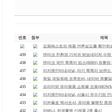
번호
첨부
제목
모움베스트의 제품 언론보도를 확인하실 
439
덴마크 친환경 기저귀 밤보네이처 수영 기
438
덴마크 국민 쪽쪽이 빕스(BIBS) 유통망 재
437
이지엠인터내셔널, 아기 쪽쪽이 브랜드 덴
436
독일 과일퓨레 프루트바, 네이버 원쁠딜 특
435
프리미엄 유아용품 쇼핑몰 모움(MOWM) S
434
이지엠인터내셔널, 서울시 우수기업 인증 
433
이븐플로 엑서쏘서, 유아용 블랭킷 증정 행
432
아베나, 위생롤백 신제품 2종 출시