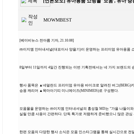
제목
[언론보도] 유아용품 쇼핑몰 '모움', 유아 
작성
MOWMBEST
인
[베이비뉴스 전아름 기자, 21.10.08]
㈜이지엠 인터내셔널(대표이사 양을기)이 운영하는 프리미엄 유아용품 쇼핑
8일부터 11일까지 4일간 진행되는 이번 기획전에서는 네 가지 브랜드의 
행사 품목은 ▲네덜란드 프리미엄 유아용 바이크로 알려진 버그(BERG)카트
승용 캐리어 ▲목마아기띠 미니메이즈(MINIMEIS)로 구성했다.
모움몰을 운영하는 ㈜이지엠 인터내셔널의 홍성철 MD는 “가을 나들이와
실릴 만큼 사용이 간편하다. 단독 특가로 저렴하게 준비했으니 많은 관심
한편 모움의 다양한 행사 소식은 모움 인스타그램을 통해 실시간으로 전달