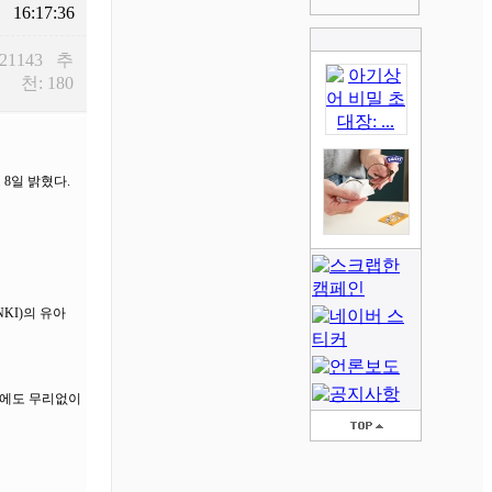
16:17:36
 21143 추
천: 180
8일 밝혔다.
KI)의 유아
차에도 무리없이