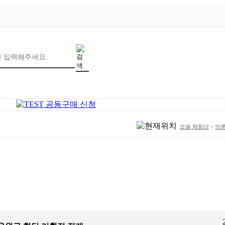
모움 체험단
>
언