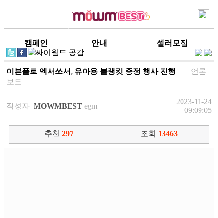
캠페인
안내
셀러모집
이븐플로 엑서쏘서, 유아용 블랭킷 증정 행사 진행
| 언론
보도
2023-11-24
작성자
MOWMBEST
egm
09:09:05
추천
297
조회
13463