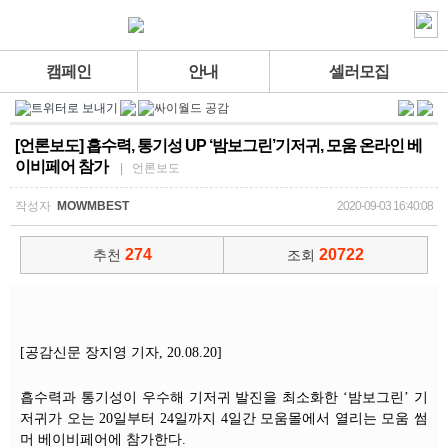
캠페인
안내
셀러모집
[언론보도] 흡수력, 통기성 UP ‘밤보그린’기저귀, 모움 온라인 베
이비페어 참가
| 언론보도
작성자
MOWMBEST
2020-09-03 16:40:08
274
20722
추천
조회
[공감신문 장지영 기자, 20.08.20]
흡수력과 통기성이 우수해 기저귀 발진을 최소화한 ‘밤보그린’ 기
저귀가 오는 20일부터 24일까지 4일간 모움몰에서 열리는 모움 썸
머 베이비페어에 참가한다.