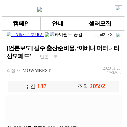
캠페인
안내
셀러모집
[언론보도] 필수 출산준비물, ‘아베나 머터니티
산모패드’
| 언론보도
2020-11-23
작성자
MOWMBEST
17:02:23
187
20592
추천
조회